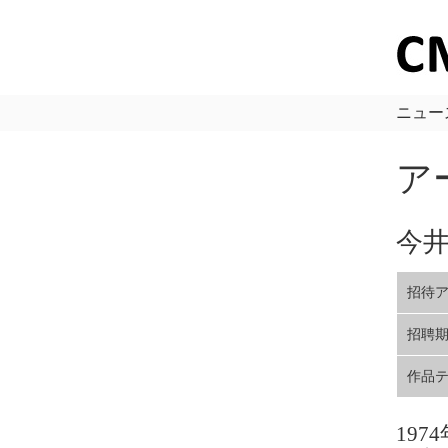
ニュー
ア
今井
招待
招聘
作品
19